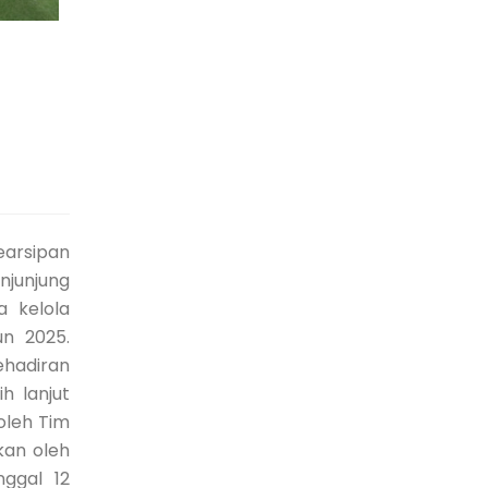
earsipan
njunjung
a kelola
n 2025.
ehadiran
h lanjut
oleh Tim
kan oleh
ggal 12