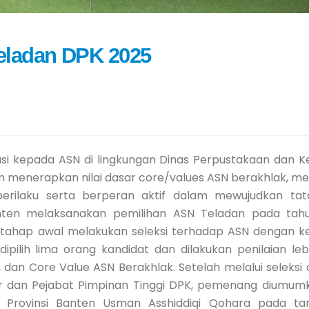
eladan DPK 2025
i kepada ASN di lingkungan Dinas Perpustakaan dan K
m menerapkan nilai dasar core/values ASN berakhlak, me
perilaku serta berperan aktif dalam mewujudkan tat
ten melaksanakan pemilihan ASN Teladan pada tahu
 tahap awal melakukan seleksi terhadap ASN dengan k
ilih lima orang kandidat dan dilakukan penilaian lebi
dan Core Value ASN Berakhlak. Setelah melalui seleksi 
ator dan Pejabat Pimpinan Tinggi DPK, pemenang diumum
 Provinsi Banten Usman Asshiddiqi Qohara pada tan