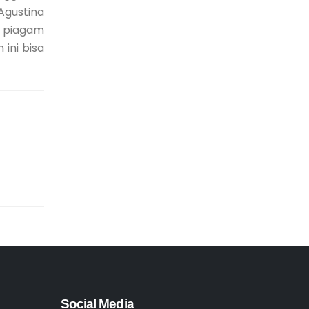
Agustina
n piagam
ini bisa
Social Media