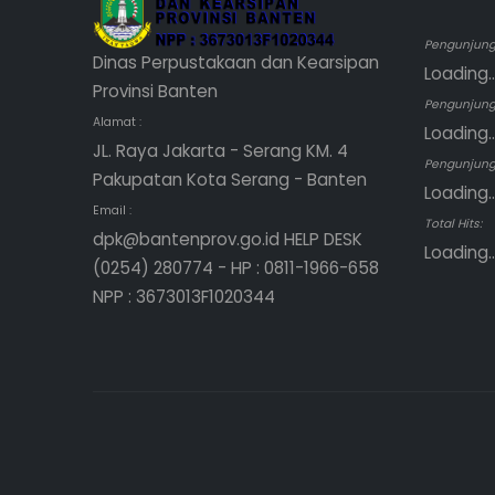
Pengunjung 
Dinas Perpustakaan dan Kearsipan
Loading..
Provinsi Banten
Pengunjung
Alamat :
Loading..
JL. Raya Jakarta - Serang KM. 4
Pengunjung 
Pakupatan Kota Serang - Banten
Loading..
Email :
Total Hits:
dpk@bantenprov.go.id HELP DESK
Loading..
(0254) 280774 - HP : 0811-1966-658
NPP : 3673013F1020344