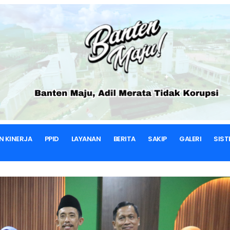
BERANDA
BERITA & ARTIKEL
BERITA
N KINERJA
PPID
LAYANAN
BERITA
SAKIP
GALERI
SIST