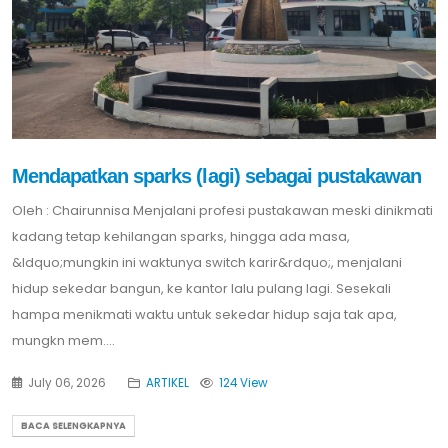
Mendapatkan sparks (lagi) sebagai pustakawan
Oleh : Chairunnisa Menjalani profesi pustakawan meski dinikmati
kadang tetap kehilangan sparks, hingga ada masa,
&ldquo;mungkin ini waktunya switch karir&rdquo;, menjalani
hidup sekedar bangun, ke kantor lalu pulang lagi. Sesekali
hampa menikmati waktu untuk sekedar hidup saja tak apa,
mungkn mem....
July 06, 2026
ARTIKEL
124 View
BACA SELENGKAPNYA