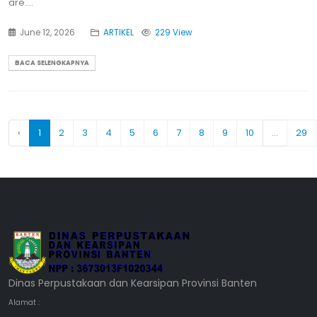
are....
June 12, 2026
ARTIKEL
229 View
BACA SELENGKAPNYA
‹
1
2
3
4
5
6
7
8
9
10
...
29
Dinas Perpustakaan dan Kearsipan Provinsi Banten
Alamat :